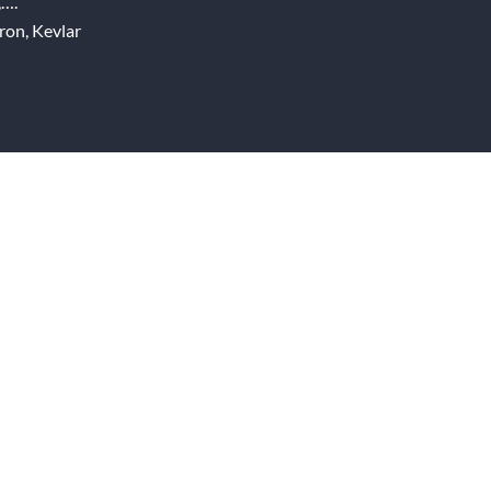
,….
ron, Kevlar