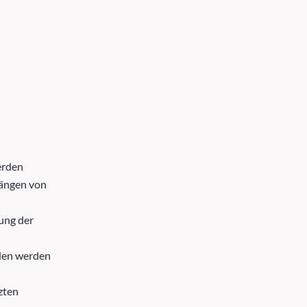
erden
hängen von
rung der
den werden
zten