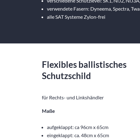
verschiedene Schutzlevel: SK1, NIJ2, NIJ3A
verwendete Fasern: Dyneema, Spectra, Twa
alle SAT Systeme Zylon-frei
Flexibles ballistisches
Schutzschild
für Rechts- und Linkshändler
Maße
aufgeklappt: ca 96cm x 65cm
eingeklappt: ca. 48cm x 65cm