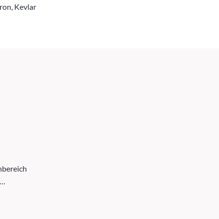
ron, Kevlar
nbereich
,…