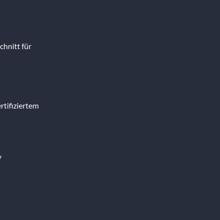
hnitt für
rtifiziertem
v