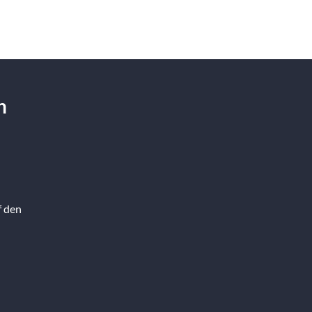
n
f den
…