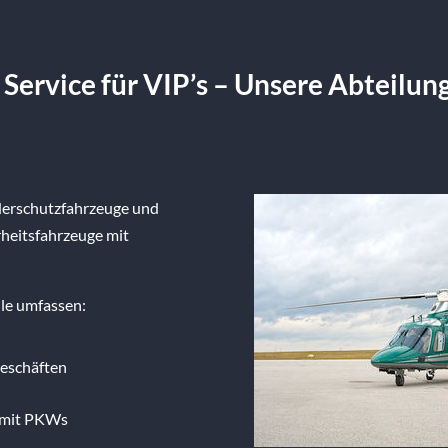
 Service für VIP’s – Unsere Abteilu
nderschutzfahrzeuge und
rheitsfahrzeuge mit
le umfassen:
geschäften
d mit PKWs