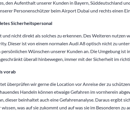
t es, den Aufenthalt unserer Kunden in Bayern, Süddeutschland u
z unserer Personenschützer beim Airport Dubai und rechts einen 
detes Sicherheitspersonal
et und nicht direkt als solches zu erkennen. Des Weiteren nutzen w
ty. Dieser ist von einem normalen Audi A8 optisch nicht zu unter
 persönlichen Wünschen unserer Kunden an. Die Umgebung ist i
ngeschränkt überall hinbewegen, immer mit der Sicherheit im rich
ls vorab
ttet überprüfen wir gerne die Location vor Anreise der zu schützen
schauendes Handeln können etwaige Gefahren im vornherein abg
lan, dieser beinhaltet auch eine Gefahrenanalyse. Daraus ergibt s
 wissen, was auf sie zukommt und auf was sie im Besonderen zu a