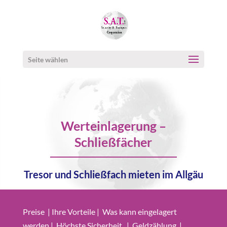
Seite wählen
Werteinlagerung –
Schließfächer
Tresor und Schließfach mieten im Allgäu
Preise
|
Ihre Vorteile
|
Was kann eingelagert
werden
|
Höchste Sicherheit
|
Geldzählung
|