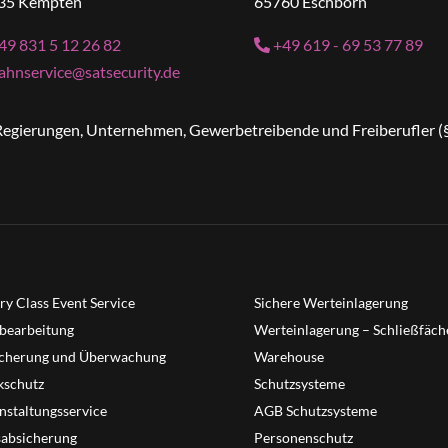
35 Kempten
65760 Eschborn
49 831 5 12 26 82
+49 619 - 69 53 77 89
ahnservice@satsecurity.de
n Regierungen, Unternehmen, Gewerbetreibende und Freiberufler (
ry Class Event Service
Sichere Werteinlagerung
bearbeitung
Werteinlagerung – Schließfäch
cherung und Überwachung
Warehouse
schutz
Schutzsysteme
nstaltungsservice
AGB Schutzsysteme
sabsicherung
Personenschutz