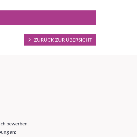
ZURÜCK ZUR ÜBERSICHT
lich bewerben.
bung an: