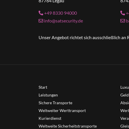
87764 Legau
874
+49 8330 94000
+
info@satsecurity.de
b
Unser Angebot richtet sich ausschließlich a
Start
Luxu
Leistungen
Geld
Sichere Transporte
Absi
Weltweiter Werttransport
Werk
Kurierdienst
Vera
Weltweite Sicherheitstransporte
Glei