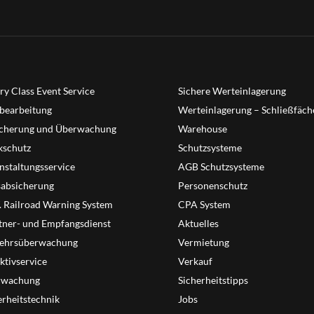
ry Class Event Service
Sichere Werteinlagerung
bearbeitung
Werteinlagerung – Schließfäch
cherung und Überwachung
Warehouse
schutz
Schutzsysteme
nstaltungsservice
AGB Schutzsysteme
sabsicherung
Personenschutz
T. Railroad Warning System
CPA System
tner- und Empfangsdienst
Aktuelles
ehrsüberwachung
Vermietung
ktivservice
Verkauf
rwachung
Sicherheitstipps
erheitstechnik
Jobs