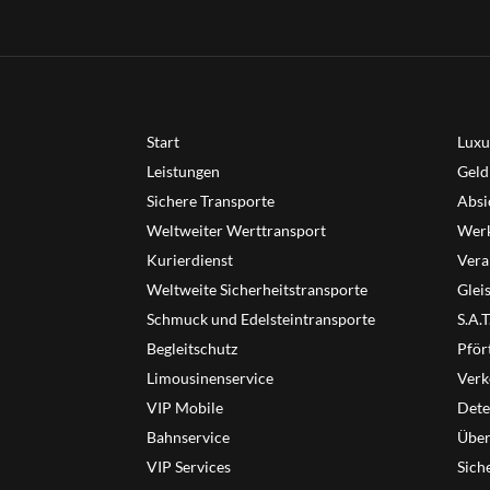
Start
Luxu
Leistungen
Geld
Sichere Transporte
Absi
Weltweiter Werttransport
Werk
Kurierdienst
Vera
Weltweite Sicherheitstransporte
Glei
Schmuck und Edelsteintransporte
S.A.
Begleitschutz
Pför
Limousinenservice
Verk
VIP Mobile
Dete
Bahnservice
Übe
VIP Services
Sich