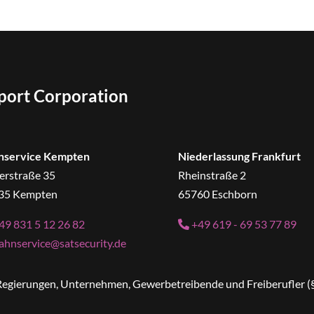
sport Corporation
nservice Kempten
Niederlassung Frankfurt
erstraße 35
Rheinstraße 2
35 Kempten
65760 Eschborn
49 831 5 12 26 82
+49 619 - 69 53 77 89
ahnservice@satsecurity.de
n Regierungen, Unternehmen, Gewerbetreibende und Freiberufler (