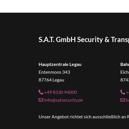
S.A.T. GmbH Security & Tran
Hauptzentrale Legau
Bah
Entenmoos 343
Eich
87764 Legau
874
+49 8330 94000
+
info@satsecurity.de
b
Unser Angebot richtet sich ausschließlich a