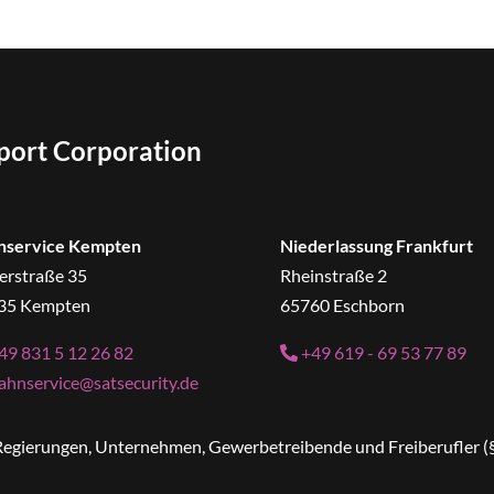
sport Corporation
nservice Kempten
Niederlassung Frankfurt
erstraße 35
Rheinstraße 2
35 Kempten
65760 Eschborn
49 831 5 12 26 82
+49 619 - 69 53 77 89
ahnservice@satsecurity.de
n Regierungen, Unternehmen, Gewerbetreibende und Freiberufler (