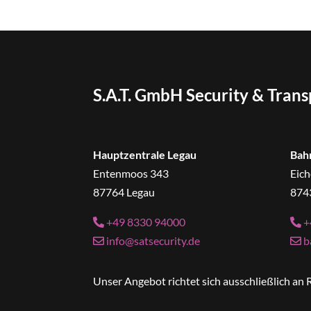
S.A.T. GmbH Security & Tran
Hauptzentrale Legau
Bah
Entenmoos 343
Eich
87764 Legau
874
+49 8330 94000
+
info@satsecurity.de
b
Unser Angebot richtet sich ausschließlich a