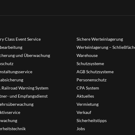
ry Class Event Service
Sichere Werteinlagerung
bearbeitung
Werteinlagerung – Schließfäch
cherung und Überwachung
Warehouse
schutz
Schutzsysteme
nstaltungsservice
AGB Schutzsysteme
sabsicherung
Personenschutz
T. Railroad Warning System
CPA System
tner- und Empfangsdienst
Aktuelles
ehrsüberwachung
Vermietung
ktivservice
Verkauf
rwachung
Sicherheitstipps
erheitstechnik
Jobs