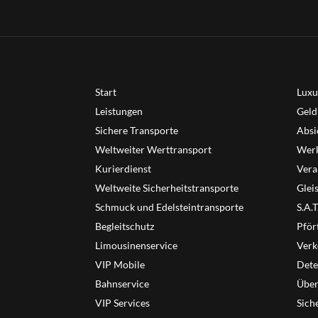
Start
Luxu
Leistungen
Geld
Sichere Transporte
Absi
Weltweiter Werttransport
Werk
Kurierdienst
Vera
Weltweite Sicherheitstransporte
Glei
Schmuck und Edelsteintransporte
S.A.
Begleitschutz
Pför
Limousinenservice
Verk
VIP Mobile
Dete
Bahnservice
Übe
VIP Services
Sich