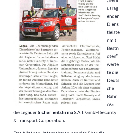
usrag
enden
Diens
tleiste
r mit
Bestn
oten“
werte
te die
Deuts
che
Bahn
AG
die Legauer
Sicherheitsfirma
S.A.T. GmbH Security
& Transport Corporation.
Das Allgäuer Unternehmen, das sich über die