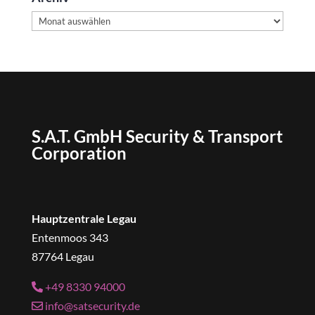
Archiv
S.A.T. GmbH Security & Transport
Corporation
Hauptzentrale Legau
Entenmoos 343
87764 Legau
+49 8330 94000
info@satsecurity.de