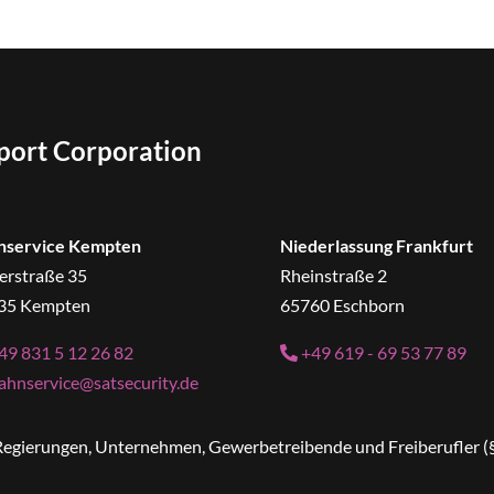
sport Corporation
nservice Kempten
Niederlassung Frankfurt
erstraße 35
Rheinstraße 2
35 Kempten
65760 Eschborn
49 831 5 12 26 82
+49 619 - 69 53 77 89
ahnservice@satsecurity.de
n Regierungen, Unternehmen, Gewerbetreibende und Freiberufler (