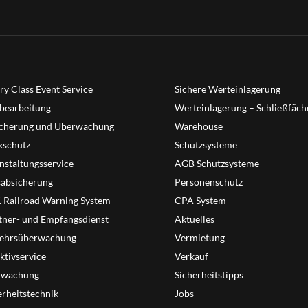
ry Class Event Service
Sichere Werteinlagerung
bearbeitung
Werteinlagerung – Schließfäch
cherung und Überwachung
Warehouse
schutz
Schutzsysteme
nstaltungsservice
AGB Schutzsysteme
sabsicherung
Personenschutz
T. Railroad Warning System
CPA System
tner- und Empfangsdienst
Aktuelles
ehrsüberwachung
Vermietung
ktivservice
Verkauf
rwachung
Sicherheitstipps
erheitstechnik
Jobs