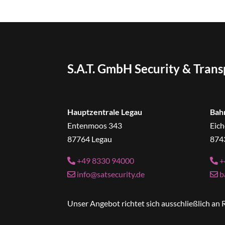
S.A.T. GmbH Security & Tran
Hauptzentrale Legau
Bah
Entenmoos 343
Eich
87764 Legau
874
+49 8330 94000
+
info@satsecurity.de
b
Unser Angebot richtet sich ausschließlich a