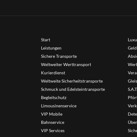
Start
Luxu
Leistungen
Geld
Sichere Transporte
Absi
Weltweiter Werttransport
Werk
Kurierdienst
Vera
Weltweite Sicherheitstransporte
Glei
Schmuck und Edelsteintransporte
S.A.
Begleitschutz
Pför
Limousinenservice
Verk
VIP Mobile
Dete
Bahnservice
Übe
VIP Services
Sich