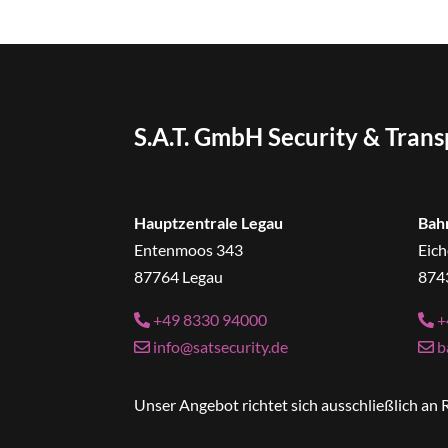
S.A.T. GmbH Security & Tran
Hauptzentrale Legau
Bah
Entenmoos 343
Eich
87764 Legau
874
+49 8330 94000
+
info@satsecurity.de
b
Unser Angebot richtet sich ausschließlich a