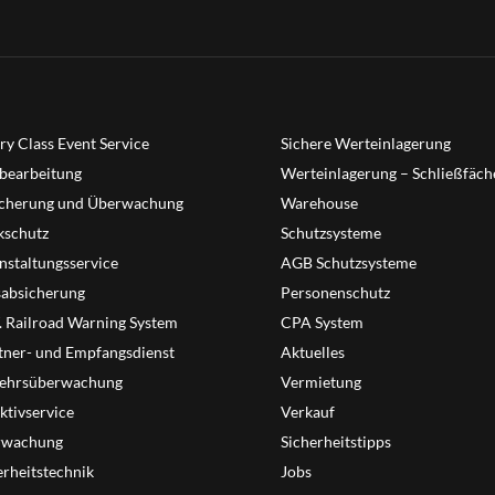
ry Class Event Service
Sichere Werteinlagerung
bearbeitung
Werteinlagerung – Schließfäch
cherung und Überwachung
Warehouse
schutz
Schutzsysteme
nstaltungsservice
AGB Schutzsysteme
sabsicherung
Personenschutz
T. Railroad Warning System
CPA System
tner- und Empfangsdienst
Aktuelles
ehrsüberwachung
Vermietung
ktivservice
Verkauf
rwachung
Sicherheitstipps
erheitstechnik
Jobs