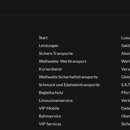
Start
Luxu
Leistungen
Geld
Sichere Transporte
Absi
Weltweiter Werttransport
Werk
Kurierdienst
Vera
Weltweite Sicherheitstransporte
Glei
Schmuck und Edelsteintransporte
S.A.
Begleitschutz
Pför
Limousinenservice
Verk
VIP Mobile
Dete
Bahnservice
Übe
VIP Services
Sich