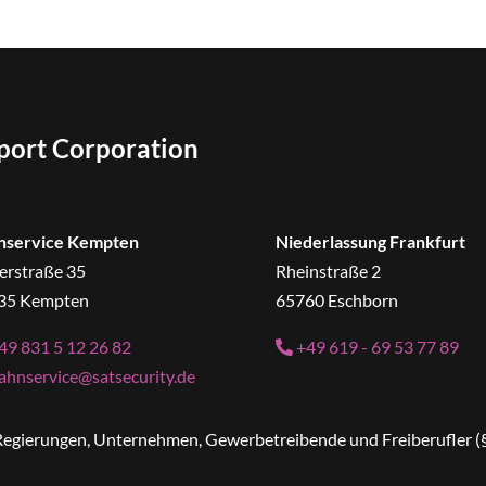
sport Corporation
nservice Kempten
Niederlassung Frankfurt
erstraße 35
Rheinstraße 2
35 Kempten
65760 Eschborn
49 831 5 12 26 82
+49 619 - 69 53 77 89
ahnservice@satsecurity.de
n Regierungen, Unternehmen, Gewerbetreibende und Freiberufler (