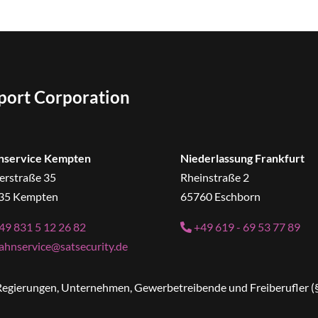
sport Corporation
nservice Kempten
Niederlassung Frankfurt
erstraße 35
Rheinstraße 2
35 Kempten
65760 Eschborn
49 831 5 12 26 82
+49 619 - 69 53 77 89
ahnservice@satsecurity.de
n Regierungen, Unternehmen, Gewerbetreibende und Freiberufler (