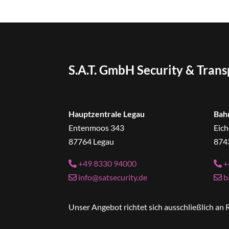
S.A.T. GmbH Security & Tran
Hauptzentrale Legau
Bah
Entenmoos 343
Eich
87764 Legau
874
+49 8330 94000
+
info@satsecurity.de
b
Unser Angebot richtet sich ausschließlich a