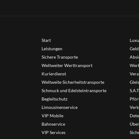
Start
Luxu
Leistungen
Geld
Sichere Transporte
Absi
Weltweiter Werttransport
Werk
Kurierdienst
Vera
Weltweite Sicherheitstransporte
Glei
Schmuck und Edelsteintransporte
S.A.
Begleitschutz
Pför
Limousinenservice
Verk
VIP Mobile
Dete
Bahnservice
Übe
VIP Services
Sich