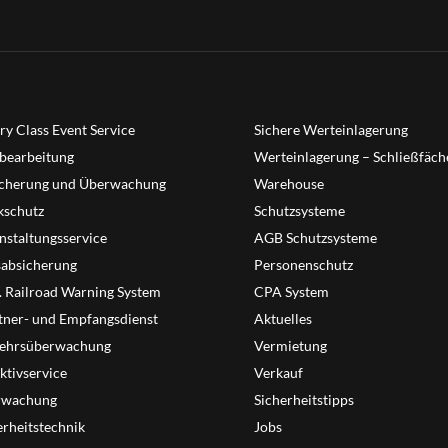
ry Class Event Service
Sichere Werteinlagerung
bearbeitung
Werteinlagerung – Schließfäch
cherung und Überwachung
Warehouse
schutz
Schutzsysteme
nstaltungsservice
AGB Schutzsysteme
sabsicherung
Personenschutz
T. Railroad Warning System
CPA System
tner- und Empfangsdienst
Aktuelles
ehrsüberwachung
Vermietung
ktivservice
Verkauf
rwachung
Sicherheitstipps
erheitstechnik
Jobs